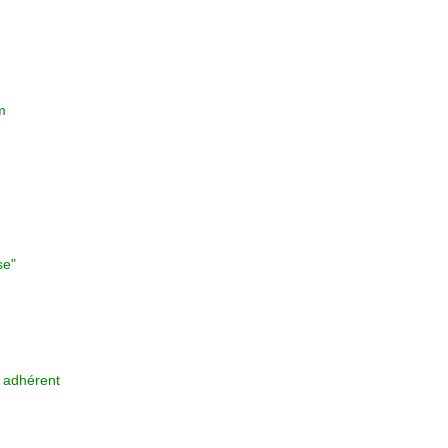
m
se"
l adhérent