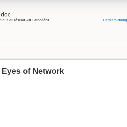
 doc
nique du réseau wifi Carbodébit
Derniers chan
t Eyes of Network
e