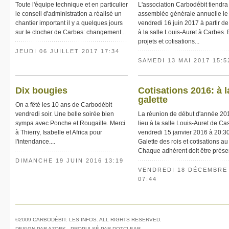
Toute l'équipe technique et en particulier
L'association Carbodébit tiendra
le conseil d'administration a réalisé un
assemblée générale annuelle le
chantier important il y a quelques jours
vendredi 16 juin 2017 à partir d
sur le clocher de Carbes: changement...
à la salle Louis-Auret à Carbes. 
projets et cotisations...
JEUDI 06 JUILLET 2017 17:34
SAMEDI 13 MAI 2017 15:5
Dix bougies
Cotisations 2016: à l
galette
On a fêté les 10 ans de Carbodébit
vendredi soir. Une belle soirée bien
La réunion de début d'année 20
sympa avec Ponche et Rougaille. Merci
lieu à la salle Louis-Auret de Cas
à Thierry, Isabelle et Africa pour
vendredi 15 janvier 2016 à 20:30
l'intendance....
Galette des rois et cotisations a
Chaque adhérent doit être présent
DIMANCHE 19 JUIN 2016 13:19
VENDREDI 18 DÉCEMBRE
07:44
©2009 CARBODÉBIT: LES INFOS. ALL RIGHTS RESERVED.
DESIGN PAR
AZORK
, PROPULSÉ PAR
DOTCLEAR
.